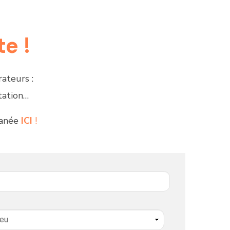
e !
ateurs :
tation…
tanée
ICI
!