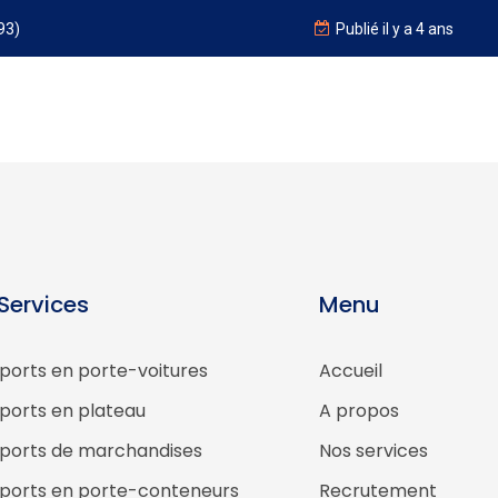
93)
Publié il y a 4 ans
Services
Menu
ports en porte-voitures
Accueil
ports en plateau
A propos
ports de marchandises
Nos services
ports en porte-conteneurs
Recrutement